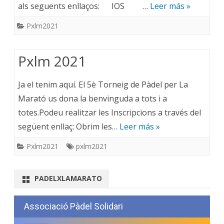
als seguents enllaços: IOS …
Leer más »
Pxlm2021
Pxlm 2021
Ja el tenim aquí. El 5è Torneig de Pàdel per La
Marató us dona la benvinguda a tots i a
totes.Podeu realitzar les Inscripcions a través del
següent enllaç: Obrim les…
Leer más »
Pxlm2021
pxlm2021
PADELXLAMARATO