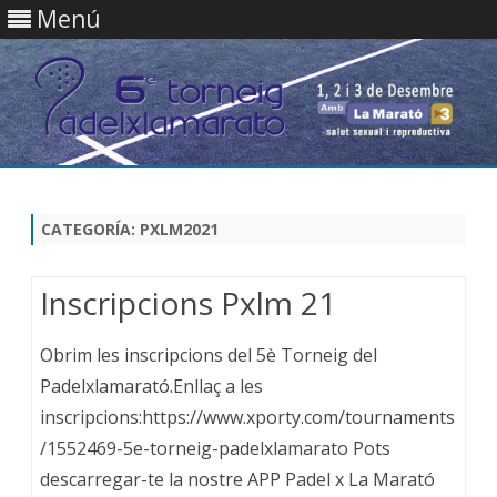
Menú
Saltar
contenido
CATEGORÍA:
PXLM2021
Inscripcions Pxlm 21
Obrim les inscripcions del 5è Torneig del
Padelxlamarató.Enllaç a les
inscripcions:https://www.xporty.com/tournaments
/1552469-5e-torneig-padelxlamarato Pots
descarregar-te la nostre APP Padel x La Marató