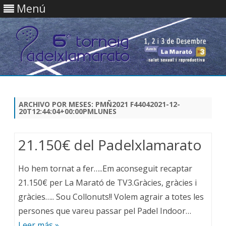
Menú
Saltar
contenido
ARCHIVO POR MESES:
PMÑ2021 F44042021-12-
20T12:44:04+00:00PMLUNES
21.150€ del Padelxlamarato
Ho hem tornat a fer…..Em aconseguit recaptar
21.150€ per La Marató de TV3.Gràcies, gràcies i
gràcies….. Sou Collonuts!! Volem agrair a totes les
persones que vareu passar pel Padel Indoor…
Leer más »